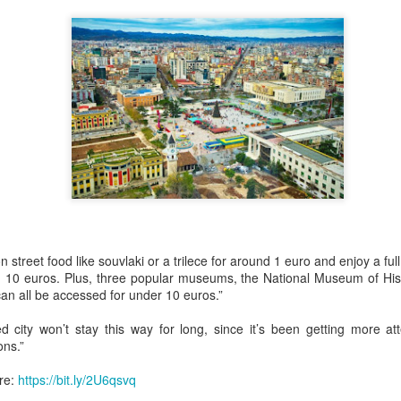
furnishing farms with guestho
tourists.
More recently, Albania, Croati
Europe have adopted the model
means to reduce rural poverty
the next generation in a corne
A 2021 study by Allied Market
over 13 per cent by 2027 for t
 street food like souvlaki or a trilece for around 1 euro and enjoy a ful
d 10 euros. Plus, three popular museums, the National Museum of Hist
 can all be accessed for under 10 euros.”
d city won’t stay this way for long, since it’s been getting more att
ons.”
ere:
https://bit.ly/2U6qsvq
Dita e Verës ne
Fluturim mbi Erzen, me
AR
JUN