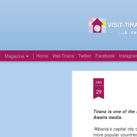
Magazine
Home
Visit-Tirana
Twitter
Facebook
Instagra
JAN
29
Tirana is one of the
Awaits media.
“Albania’s capital cit
more popular countries