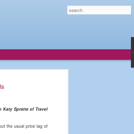
offers brighter
ls
r Albania’s small
n be a grind. But staying on one can
 Katy Spratte of Travel
offer a way to capitalise on this
rists with a taste for the bucolic to
pressed farmers. Popular in Italy and
out the usual price tag of
 since the 1970s, agritourism involves