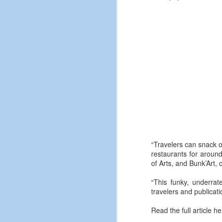
“Travelers can snack on
restaurants for aroun
of Arts, and Bunk’Art,
“This funky, underrate
travelers and publicati
Read the full article h
Dita Botërore e Librit
APR
M