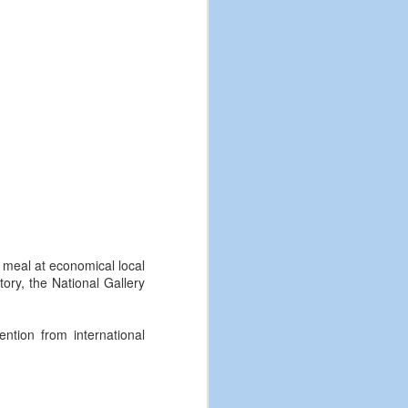
uses and restaurants to serve
a and other countries in south-eastern
. To its backers, agritourism offers a
 and make farming more attractive to
r of Europe blighted by depopulation.
 Research projected growth of just
he sector, worldwide.
l meal at economical local
ory, the National Gallery
ention from international
National Geographic:
APR