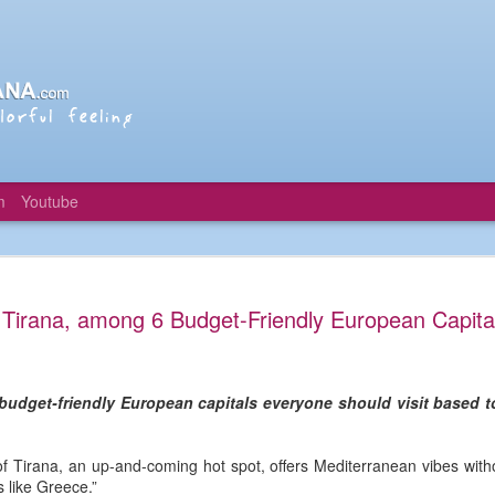
m
Youtube
Agritourism 
JUL
Tirana, among 6 Budget-Friendly European Capita
13
prospects fo
farmers
Running a sustainable farm ca
 budget-friendly European capitals everyone should visit based to
be a joy. So “agritourism” can 
contradiction — by enabling tou
provide extra income for hard-
y of Tirana, an up-and-coming hot spot, offers Mediterranean vibes with
other Mediterranean countries
 like Greece.”